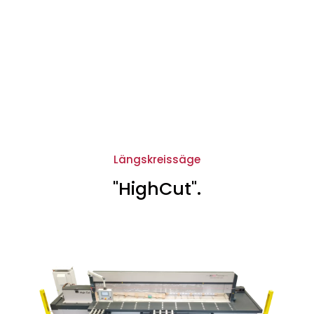
Längskreissäge
"HighCut".