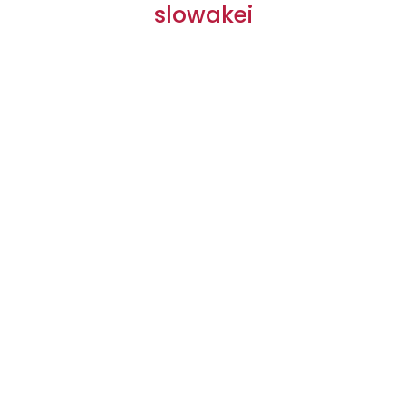
slowakei
Wir bieten Ihnen viele Möglichkeiten der
Sondermaschinen. Sprechen Sie uns gerne an!