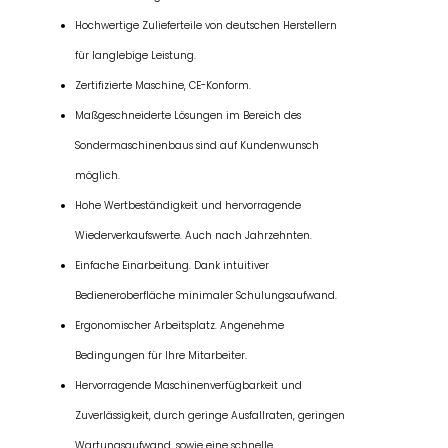
Hochwertige Zulieferteile von deutschen Herstellern
für langlebige Leistung.
Zertifizierte Maschine, CE-Konform.
Maßgeschneiderte Lösungen im Bereich des
Sondermaschinenbaus sind auf Kundenwunsch
möglich.
Hohe Wertbeständigkeit und hervorragende
Wiederverkaufswerte. Auch nach Jahrzehnten.
Einfache Einarbeitung. Dank intuitiver
Bedieneroberfläche minimaler Schulungsaufwand.
Ergonomischer Arbeitsplatz. Angenehme
Bedingungen für Ihre Mitarbeiter.
Hervorragende Maschinenverfügbarkeit und
Zuverlässigkeit, durch geringe Ausfallraten, geringen
Wartungsaufwand, sowie eine schnelle