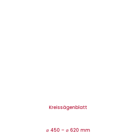
Kreissägenblatt
⌀ 450 –
⌀
620 mm