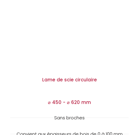
Lame de scie circulaire
⌀ 450 -
⌀
620 mm
Sans broches
Convient aux épaisseurs de bois de 0 à 100 mm