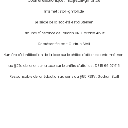
Courrier électronique : info@stoll-gmbh.de
Internet : stoll-gmbh.de
Le siège de la société est à Steinen
Tribunal d'instance de Lörrach HRB Lörrach 412115
Représentée par : Gudrun Stoll
Numéro d'identification de la taxe sur le chiffre d'affaires conformément
au §27a de la loi sur la taxe sur le chiffre d'affaires : DE 15 66 07 615
Responsable de la rédaction au sens du §55 RStV : Gudrun Stoll