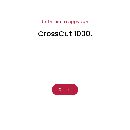
Untertischkappsäge
CrossCut 1000.
Details.