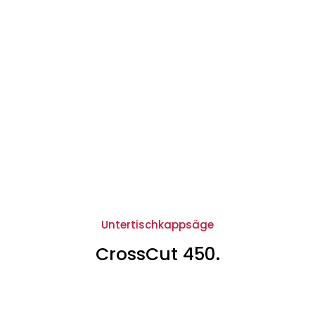
Untertischkappsäge
CrossCut 450.