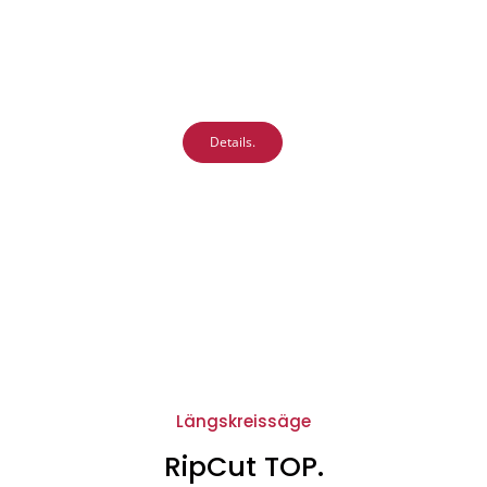
Details.
Längskreissäge
RipCut TOP.