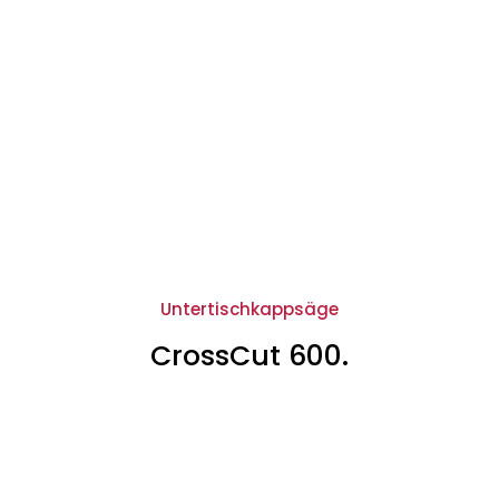
Untertischkappsäge
CrossCut 600.