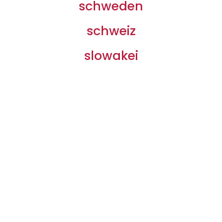
schweden
schweiz
slowakei
Wir bieten Ihnen viele Möglichkeiten der
Sondermaschinen. Sprechen Sie uns gerne an!