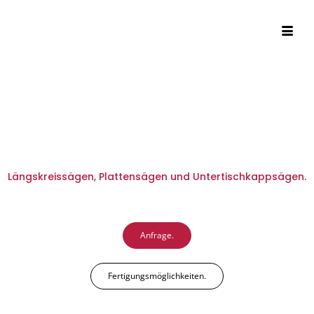
Längskreissägen, Plattensägen und Untertischkappsägen.
Anfrage.
Fertigungsmöglichkeiten.