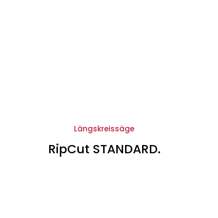
Längskreissäge
RipCut STANDARD.