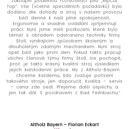
zakoupili podélnou rozřezávací pilu „RipCut
Top“. Vše (včetně speciálních požadavků) bylo
dodáno dle dohody a stroj v našem provozu
běží denně k naší plné spokojenosti.
Ergonomie a snadné ovládání zpříjemňují
práci. Nyní jsme měli poškození, které bylo
téměř s obřadem odstraněno techniky firmy
Stoll, vynikajícím způsobem školeným a
dlouholetým zdatným mechanikem. Nyní stroj
opět běží jako první den. Pokud takto pracují
všichni členové týmu firmy Stoll, lze pochopit,
proč je takto krásný kvalitní stroj výsledkem
jejich každodenní práce. My z Altholz-Bayern
chceme každému, kdo zvažuje pořízení
takového stroje, jen doporučit. Kvalita – servis
– cena zde sedí. Přejeme další úspěchy a
jen tak dál. S pozdravem z Bad Feilnbachu.“
Altholz Bayern – Florian Eckart