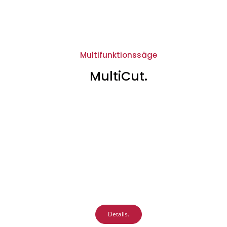
Multifunktionssäge
MultiCut.
Details.