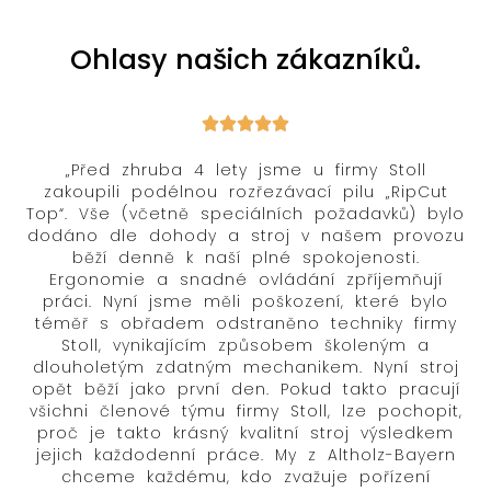
Ohlasy našich zákazníků.
„Před zhruba 4 lety jsme u firmy Stoll
zakoupili podélnou rozřezávací pilu „RipCut
Top“. Vše (včetně speciálních požadavků) bylo
dodáno dle dohody a stroj v našem provozu
běží denně k naší plné spokojenosti.
Ergonomie a snadné ovládání zpříjemňují
práci. Nyní jsme měli poškození, které bylo
téměř s obřadem odstraněno techniky firmy
Stoll, vynikajícím způsobem školeným a
dlouholetým zdatným mechanikem. Nyní stroj
opět běží jako první den. Pokud takto pracují
všichni členové týmu firmy Stoll, lze pochopit,
proč je takto krásný kvalitní stroj výsledkem
jejich každodenní práce. My z Altholz-Bayern
chceme každému, kdo zvažuje pořízení