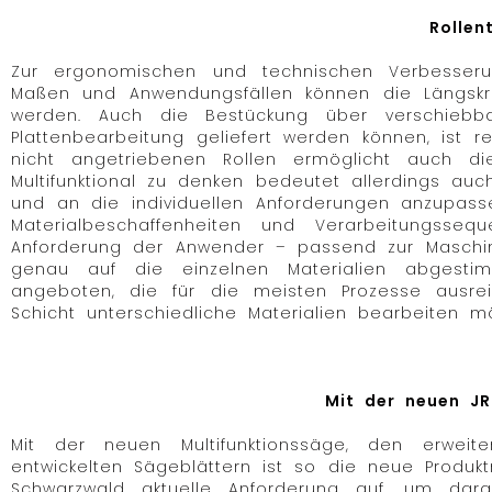
Rollen
Zur ergonomischen und technischen Verbesserun
Maßen und Anwendungsfällen können die Längsk
werden. Auch die Bestückung über verschiebba
Plattenbearbeitung geliefert werden können, ist r
nicht angetriebenen Rollen ermöglicht auch d
Multifunktional zu denken bedeutet allerdings auc
und an die individuellen Anforderungen anzupasse
Materialbeschaffenheiten und Verarbeitungsse
Anforderung der Anwender – passend zur Maschine.
genau auf die einzelnen Materialien abgestim
angeboten, die für die meisten Prozesse ausre
Schicht unterschiedliche Materialien bearbeiten 
Mit der neuen JR
Mit der neuen Multifunktionssäge, den erweit
entwickelten Sägeblättern ist so die neue Produk
Schwarzwald aktuelle Anforderung auf, um dar