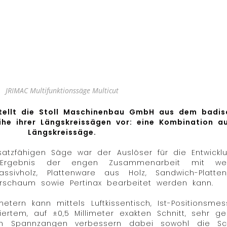
JRIMAC Multifunktionssäge Multicut
 stellt die Stoll Maschinenbau GmbH aus dem badis
he ihrer Längskreissägen vor: eine Kombination a
Längskreissäge.
satzfähigen Säge war der Auslöser für die Entwick
s Ergebnis der engen Zusammenarbeit mit we
Massivholz, Plattenware aus Holz, Sandwich-Platt
ilterschaum sowie Pertinax bearbeitet werden kann.
metern kann mittels Luftkissentisch, Ist-Positionsm
em, auf ±0,5 Millimeter exakten Schnitt, sehr gena
en Spannzangen verbessern dabei sowohl die Sch