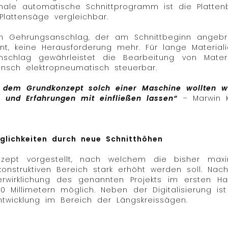
onale automatische Schnittprogramm ist die Platte
lattensäge vergleichbar.
en Gehrungsanschlag, der am Schnittbeginn angeb
nt, keine Herausforderung mehr. Für lange Material
schlag gewährleistet die Bearbeitung von Materi
Wunsch elektropneumatisch steuerbar.
 dem Grundkonzept solch einer Maschine wollten wi
n und Erfahrungen mit einfließen lassen“
–
Marwin Kr
lichkeiten durch neue Schnitthöhen
ept vorgestellt, nach welchem die bisher maxi
struktiven Bereich stark erhöht werden soll. Nach 
erwirklichung des genannten Projekts im ersten Ha
 Millimetern möglich. Neben der Digitalisierung ist 
wicklung im Bereich der Längskreissägen.