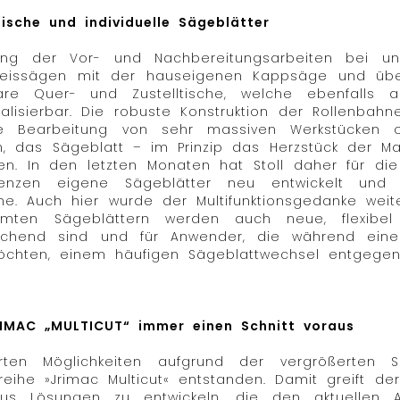
tische und individuelle Sägeblätter
g der Vor- und Nachbereitungsarbeiten bei unter
reissägen mit der hauseigenen Kappsäge und üb
re Quer- und Zustelltische, welche ebenfalls als
ealisierbar. Die robuste Konstruktion der Rollenba
ie Bearbeitung von sehr massiven Werkstücken 
h, das Sägeblatt – im Prinzip das Herzstück der M
n. In den letzten Monaten hat Stoll daher für die
quenzen eigene Sägeblätter neu entwickelt und
 Auch hier wurde der Multifunktionsgedanke weiterg
mten Sägeblättern werden auch neue, flexibel e
ichend sind und für Anwender, die während eine
möchten, einem häufigen Sägeblattwechsel entgegenw
IMAC „MULTICUT“ immer einen Schnitt voraus
erten Möglichkeiten aufgrund der vergrößerten
treihe »Jrimac Multicut« entstanden. Damit greift 
aus Lösungen zu entwickeln, die den aktuellen 