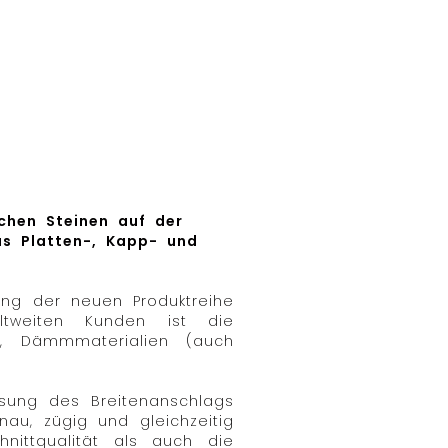
chen Steinen auf der
us Platten-, Kapp- und
lung der neuen Produktreihe
ltweiten Kunden ist die
en, Dämmmaterialien (auch
essung des Breitenanschlags
u, zügig und gleichzeitig
nittqualität als auch die