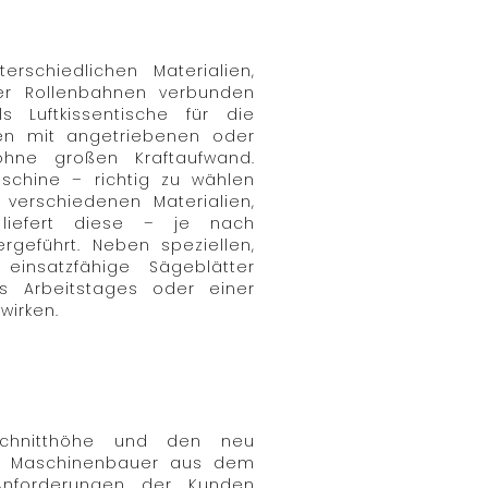
schiedlichen Materialien,
er Rollenbahnen verbunden
 Luftkissentische für die
hnen mit angetriebenen oder
ohne großen Kraftaufwand.
aschine – richtig zu wählen
 verschiedenen Materialien,
 liefert diese – je nach
eführt. Neben speziellen,
insatzfähige Sägeblätter
s Arbeitstages oder einer
irken.
 Schnitthöhe und den neu
der Maschinenbauer aus dem
Anforderungen der Kunden